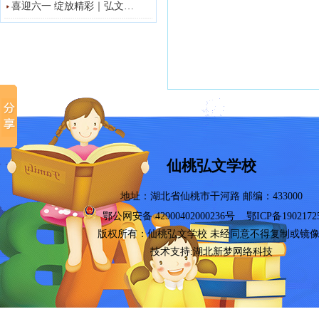
喜迎六一 绽放精彩｜弘文…
仙桃弘文学校
地址：湖北省仙桃市干河路 邮编：433000
鄂公网安备 42900402000236号
鄂ICP备1902172
版权所有：
仙桃弘文学校
未经同意不得复制或镜
技术支持:湖北新梦网络科技