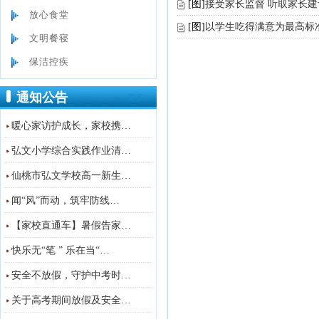
[图]
接受家长监督 听取家长建
放心食堂
[图]
以学生吃得满意为最高标
文明餐寝
保洁控疾
通知公告
更多>>
暖心家访护成长，家校携…
弘文小学综合实践作业清…
仙桃市弘文学校高一新生…
闻“风”而动，筑牢防线…
【家校直通车】暑假告家…
快乐无“笔 ” 乐在当“…
安全不放假，守护中考时…
关于高考期间放假及安全…