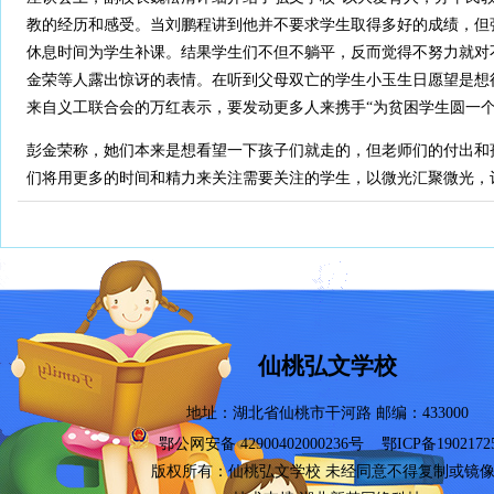
教的经历和感受。当刘鹏程讲到他并不要求学生取得多好的成绩，但
休息时间为学生补课。结果学生们不但不躺平，反而觉得不努力就对不
金荣等人露出惊讶的表情。在听到父母双亡的学生小玉生日愿望是想
来自义工联合会的万红表示，要发动更多人来携手“为贫困学生圆一个
彭金荣称，她们本来是想看望一下孩子们就走的，但老师们的付出和
们将用更多的时间和精力来关注需要关注的学生，以微光汇聚微光，
仙桃弘文学校
地址：湖北省仙桃市干河路 邮编：433000
鄂公网安备 42900402000236号
鄂ICP备1902172
版权所有：
仙桃弘文学校
未经同意不得复制或镜